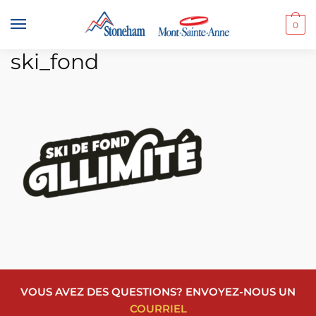
Skip
Skip
to
to
0
navigation
content
ski_fond
VOUS AVEZ DES QUESTIONS? ENVOYEZ-NOUS UN
COURRIEL