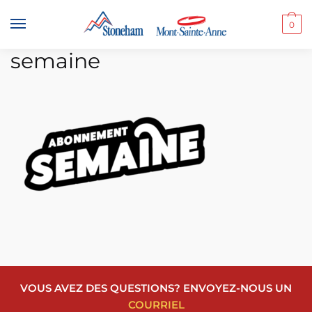
Skip
Skip
to
to
0
navigation
content
semaine
VOUS AVEZ DES QUESTIONS? ENVOYEZ-NOUS UN
COURRIEL