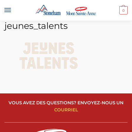
Skip
Skip
to
to
0
navigation
content
jeunes_talents
VOUS AVEZ DES QUESTIONS? ENVOYEZ-NOUS UN
COURRIEL