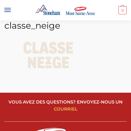
Skip
Skip
to
to
0
navigation
content
classe_neige
VOUS AVEZ DES QUESTIONS? ENVOYEZ-NOUS UN
COURRIEL