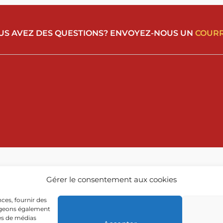
US AVEZ DES QUESTIONS? ENVOYEZ-NOUS UN
COURR
Gérer le consentement aux cookies
ces, fournir des
tageons également
res de médias