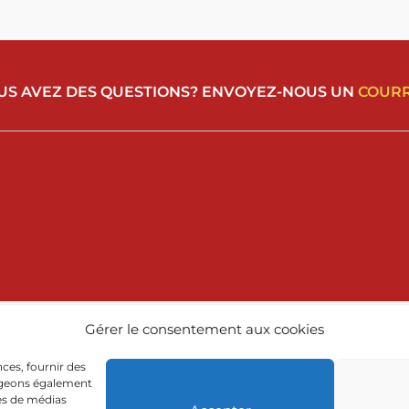
US AVEZ DES QUESTIONS? ENVOYEZ-NOUS UN
COURR
Gérer le consentement aux cookies
ces, fournir des
tageons également
res de médias