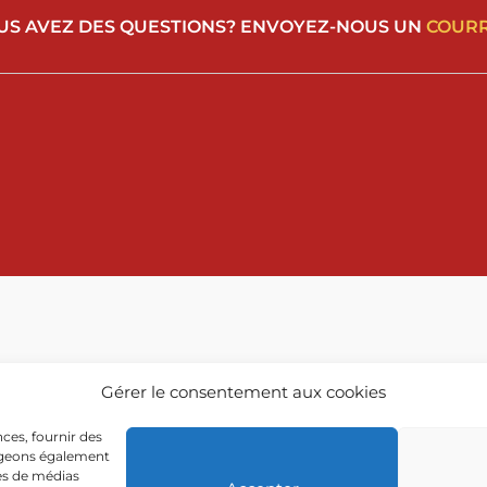
US AVEZ DES QUESTIONS? ENVOYEZ-NOUS UN
COURR
Gérer le consentement aux cookies
ces, fournir des
tageons également
res de médias