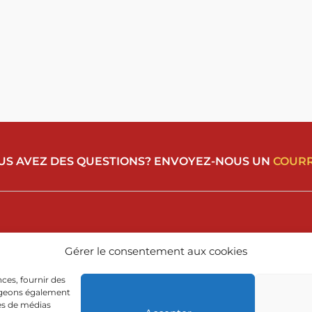
US AVEZ DES QUESTIONS? ENVOYEZ-NOUS UN
COURR
Gérer le consentement aux cookies
ces, fournir des
tageons également
res de médias