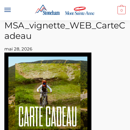
Skip
Skip
to
to
0
navigation
content
MSA_vignette_WEB_CarteC
adeau
mai 28, 2026