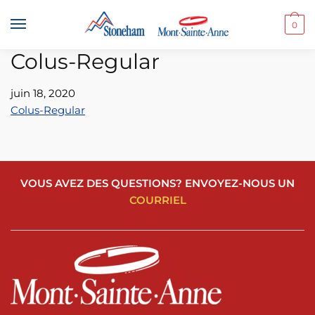
Skip
Skip
to
to
0
navigation
content
Colus-Regular
juin 18, 2020
Colus-Regular
VOUS AVEZ DES QUESTIONS? ENVOYEZ-NOUS UN
COURRIEL